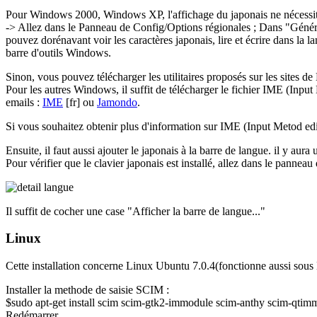
Pour Windows 2000, Windows XP, l'affichage du japonais ne nécessite p
-> Allez dans le Panneau de Config/Options régionales ; Dans "Général
pouvez dorénavant voir les caractères japonais, lire et écrire dans la 
barre d'outils Windows.
Sinon, vous pouvez télécharger les utilitaires proposés sur les sites de
Pour les autres Windows, il suffit de télécharger le fichier IME (Input 
emails :
IME
[fr] ou
Jamondo
.
Si vous souhaitez obtenir plus d'information sur IME (Input Metod edit
Ensuite, il faut aussi ajouter le japonais à la barre de langue. il y aura
Pour vérifier que le clavier japonais est installé, allez dans le pannea
Il suffit de cocher une case "Afficher la barre de langue..."
Linux
Cette installation concerne Linux Ubuntu 7.0.4(fonctionne aussi sous 
Installer la methode de saisie SCIM :
$sudo apt-get install scim scim-gtk2-immodule scim-anthy scim-qtim
Redémarrer.