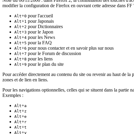
Note du 06/11/2006 : dans Firefox 2, la combinaison des touches d'acc
modifier la configuration de Firefox en ouvrant cette adresse dans FF 
+
pour l'accueil
Alt
0
+
pour Japonais
Alt
1
+
pour Dictionnaires
Alt
2
+
pour le Japon
Alt
3
+
pour les News
Alt
4
+
pour la FAQ
Alt
5
+
pour nous contacter et en savoir plus sur nous
Alt
6
+
pour le Forum de discussion
Alt
7
+
pour les liens
Alt
8
+
pour le plan du site
Alt
9
Pour accéder directement au contenu du site ou revenir au haut de la 
zones et de lien en liens.
Pour les navigations optionnelles, celles qui se situent dans la partie n
Exemples :
+
Alt
a
+
Alt
z
+
Alt
e
+
Alt
r
+
Alt
t
+
Alt
y