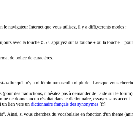
 le navigateur Internet que vous utilisez, il y a diffï¿œrents modes :
toujours avec la touche
appuyez sur la touche
ou la touche
pour 
Ctrl
+
-
rmat de police de caractères.
'est-à-dire qu'il n'y a ni féminin/masculin ni pluriel. Lorsque vous cherc
is (pour des traductions, n'hésitez pas à demander de l'aide sur le forum)
ntué ne donne aucun résultat dans le dictionnaire, essayez sans accent.
i un lien vers un
dictionnaire français des synonymes
[fr]
ais". Ainsi, si vous cherchez du vocabulaire en fonction d'un theme (anim