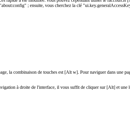
ès rapide a été modifiée. vous pouvez cependant utliser le raccourcis [
"about:config" ; ensuite, vous cherchez la clé "ui.key.generalAccessKey"
page, la combinaison de touches est [Alt w]. Pour naviguer dans une page
avigation à droite de l'interface, il vous suffit de cliquer sur [Alt] et u