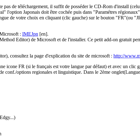
as de téléchargement, il suffit de posséder le CD-Rom d'install (celui-
" l'option Japonais doit être cochée puis dans "Paramétres régionaux" 
langue de votre choix en cliquant (clic gauche) sur le bouton "FR"(ou "JP
 Microsoft :
IMEJpn
[en].
Method Editor) de Microsoft et de l'installer. Ce petit add-on gratuit per
or), consultez la page d'explication du site de microsoft :
http://www.m
 une icone FR (si le français est votre langue par défaut) et avec un clic 
u de conf./options regionales et linguistique. Dans le 2ème onglet(Langues
Edgy...)
m