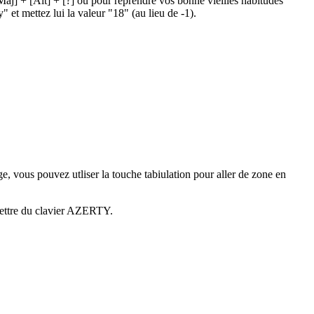
Maj] + [Alt] + [?] ou pour reprendre vos bonne vieilles habitudes
 et mettez lui la valeur "18" (au lieu de -1).
, vous pouvez utliser la touche tabiulation pour aller de zone en
ne lettre du clavier AZERTY.