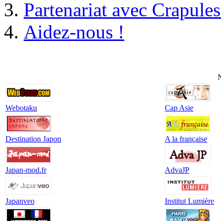
Partenariat avec Crapule
Aidez-nous !
N
Webotaku
Cap Asie
Destination Japon
A la française
Japan-mod.fr
AdvaJP
Japanveo
Institut Lumière