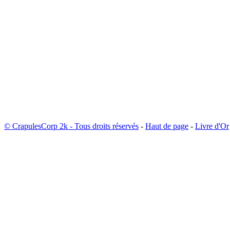
© CrapulesCorp 2k - Tous droits réservés
-
Haut de page
-
Livre d'Or