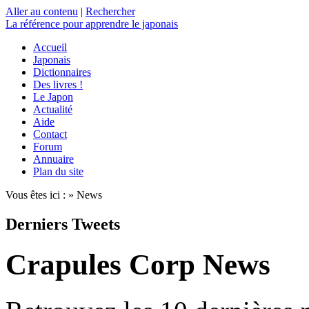
Aller au contenu
|
Rechercher
La référence
pour apprendre le japonais
Accueil
Japonais
Dictionnaires
Des livres !
Le Japon
Actualité
Aide
Contact
Forum
Annuaire
Plan du site
Vous êtes ici : » News
Derniers Tweets
Crapules Corp News