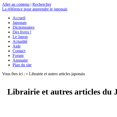
Aller au contenu
|
Rechercher
La référence
pour apprendre le japonais
Accueil
Japonais
Dictionnaires
Des livres !
Le Japon
Actualité
Aide
Contact
Forum
Annuaire
Plan du site
Vous êtes ici : » Librairie et autres articles japonais
Librairie et autres articles du