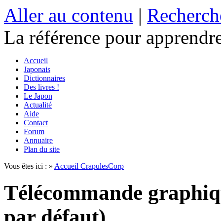
Aller au contenu
|
Recherch
La référence
pour apprendre
Accueil
Japonais
Dictionnaires
Des livres !
Le Japon
Actualité
Aide
Contact
Forum
Annuaire
Plan du site
Vous êtes ici : »
Accueil CrapulesCorp
Télécommande graphiq
par défaut)