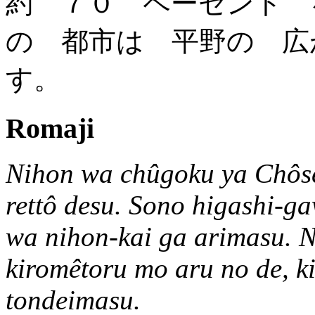
約 ７０ ペーセント 
の 都市は 平野の 広
す。
Romaji
Nihon wa chûgoku ya Chôse
rettô desu. Sono higashi-ga
wa nihon-kai ga arimasu. 
kiromêtoru mo aru no de, k
tondeimasu.