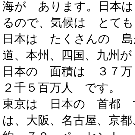
海が あります。日本は
るので、気候は とても
日本は たくさんの 島
道、本州、四国、九州が
日本の 面積は ３７万
２千５百万人 です。
東京は 日本の 首都 
は、大阪、名古屋、京