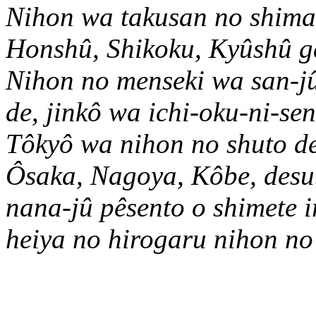
Nihon wa takusan no shima
Honshû, Shikoku, Kyûshû ga
Nihon no menseki wa san-j
de, jinkô wa ichi-oku-ni-s
Tôkyô wa nihon no shuto de
Ôsaka, Nagoya, Kôbe, desu
nana-jû pêsento o shimete i
heiya no hirogaru nihon no