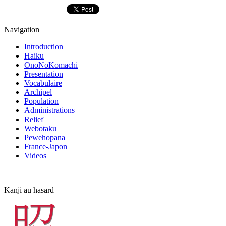
Navigation
Introduction
Haiku
OnoNoKomachi
Presentation
Vocabulaire
Archipel
Population
Administrations
Relief
Webotaku
Pewehopana
France-Japon
Videos
Kanji au hasard