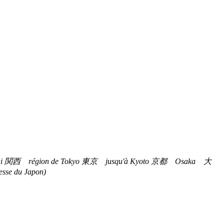
 du Kansai 関西 région de Tokyo 東京 jusqu'à Kyoto 京都 Osaka 大
sse du Japon)