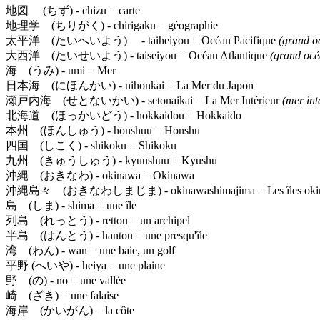
地図 (ちず)
- chizu = carte
地理学 (ちりがく)
- chirigaku = géographie
太平洋 (たいへいよう)
- taiheiyou = Océan Pacifique
(grand o
大西洋 (たいせいよう)
- taiseiyou = Océan Atlantique
(grand océ
海 (うみ)
- umi = Mer
日本海 (にほんかい)
- nihonkai = La Mer du Japon
瀬戸内海 (せとないかい)
- setonaikai = La Mer Intérieur
(mer int
北海道 (ほっかいどう)
- hokkaidou = Hokkaido
本州 (ほんしゅう)
- honshuu = Honshu
四国 (しこく)
- shikoku = Shikoku
九州 (きゅうしゅう)
- kyuushuu = Kyushu
沖縄 (おきなわ)
- okinawa = Okinawa
沖縄島々 (おきなわしまじま)
- okinawashimajima = Les îles ok
島 (しま)
- shima = une île
列島 (れっとう)
- rettou = un archipel
半島 (はんとう)
- hantou = une presqu'île
湾 (わん)
- wan = une baie, un golf
平野 (へいや)
- heiya = une plaine
野 (の)
- no = une vallée
崎 (ざき)
= une falaise
海岸 (かいがん)
= la côte