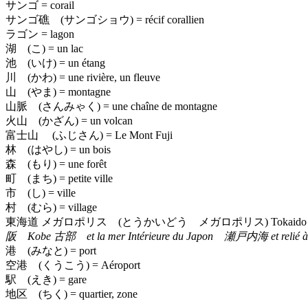
サンゴ
= corail
サンゴ礁 (サンゴショウ)
= récif corallien
ラゴン
= lagon
湖 (こ)
= un lac
池 (いけ)
= un étang
川 (かわ)
= une rivière, un fleuve
山 (やま)
= montagne
山脈 (さんみゃく)
= une chaîne de montagne
火山 (かざん)
= un volcan
富士山 (ふじさん)
= Le Mont Fuji
林 (はやし)
= un bois
森 (もり)
= une forêt
町 (まち)
= petite ville
市 (し)
= ville
村 (むら)
= village
東海道 メガロポリス (とうかいどう メガロポリス)
Tokaido
阪 Kobe 古部 et la mer Intérieure du Japon 瀬戸内海 et relié à très 
港 (みなと)
= port
空港 (くうこう)
= Aéroport
駅 (えき)
= gare
地区 (ちく)
= quartier, zone