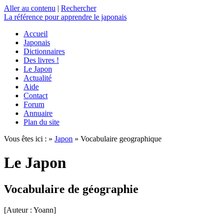
Aller au contenu
|
Rechercher
La référence
pour apprendre le japonais
Accueil
Japonais
Dictionnaires
Des livres !
Le Japon
Actualité
Aide
Contact
Forum
Annuaire
Plan du site
Vous êtes ici : »
Japon
» Vocabulaire geographique
Le Japon
Vocabulaire de géographie
[Auteur : Yoann]