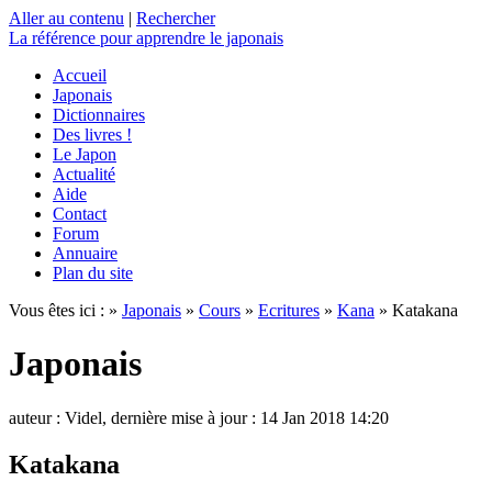
Aller au contenu
|
Rechercher
La référence
pour apprendre le japonais
Accueil
Japonais
Dictionnaires
Des livres !
Le Japon
Actualité
Aide
Contact
Forum
Annuaire
Plan du site
Vous êtes ici : »
Japonais
»
Cours
»
Ecritures
»
Kana
» Katakana
Japonais
auteur : Videl, dernière mise à jour : 14 Jan 2018 14:20
Katakana