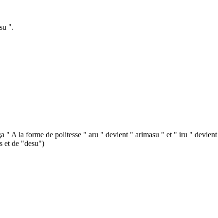
su ".
 " A la forme de politesse " aru " devient " arimasu " et " iru " devient 
s et de "desu")