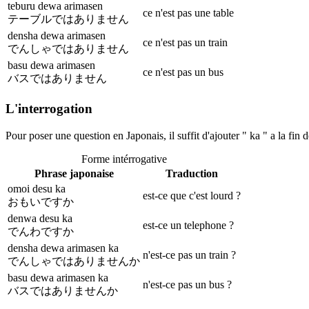
teburu dewa arimasen
ce n'est pas une table
テーブルではありません
densha dewa arimasen
ce n'est pas un train
でんしゃではありません
basu dewa arimasen
ce n'est pas un bus
バスではありません
L'interrogation
Pour poser une question en Japonais, il suffit d'ajouter " ka " a la fin d
Forme intérrogative
Phrase japonaise
Traduction
omoi desu ka
est-ce que c'est lourd ?
おもいですか
denwa desu ka
est-ce un telephone ?
でんわですか
densha dewa arimasen ka
n'est-ce pas un train ?
でんしゃではありませんか
basu dewa arimasen ka
n'est-ce pas un bus ?
バスではありませんか