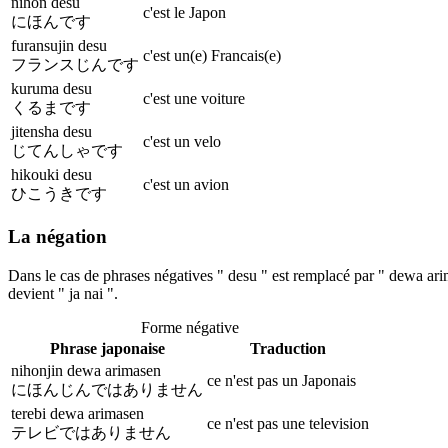
nihon desu
c'est le Japon
にほんです
furansujin desu
c'est un(e) Francais(e)
フランスじんです
kuruma desu
c'est une voiture
くるまです
jitensha desu
c'est un velo
じてんしゃです
hikouki desu
c'est un avion
ひこうきです
La négation
Dans le cas de phrases négatives " desu " est remplacé par " dewa arim
devient " ja nai ".
Forme négative
Phrase japonaise
Traduction
nihonjin dewa arimasen
ce n'est pas un Japonais
にほんじんではありません
terebi dewa arimasen
ce n'est pas une television
テレビではありません