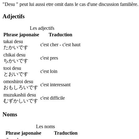
"Desu " peut lui aussi etre omit dans le cas d'une discussion familière.
Adjectifs
Les adjectifs
Phrase japonaise
Traduction
takai desu
c'est cher - c'est haut
たかいです
chikai desu
c'est pres
ちかいです
tooi desu
c'est loin
とおいです
omoshiroi desu
c'est interessant
おもしろいです
muzukashii desu
c'est difficile
むずかしいです
Noms
Les noms
Phrase japonaise
Traduction