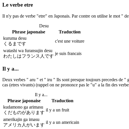
Le verbe etre
Il n'y pas de verbe "etre" en Japonais. Par contre on utilise le mot " de
Desu
Phrase japonaise
Traduction
kuruma desu
c'est une voiture
くるまです
watashi wa furansujin desu
je suis francais
わたしはフランス人です
Il y a...
Deux verbes " aru " et " iru " Ils sont presque toujours precedes de " ga
cas (etres vivants) (rappel on ne prononce pas le "u" a la fin des verbe
Il y a...
Phrase japonaise
Traduction
kudamono ga arimasu
il y a un fruit
くだものがあります
amerikajin ga imasu
il y a un americain
アメリカ人がいます