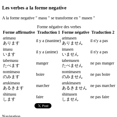
Les verbes a la forme negative
A la forme negative " masu " se transforme en " masen "
Forme négative des verbes
Forme affirmative
Traduction 1
Forme négative
Traduction 2
arimasu
arimasen
il y a (inanime)
il n'y a pas
あります
ありません
imasu
imasen
il y a (anime)
il n'y a pas
います
いません
tabemasu
tabemasen
manger
ne pas manger
たべます
たべません
nomimasu
nomimasen
boire
ne pas boire
のみます
のみません
arukimasu
arukimasen
marcher
ne pas marcher
あるきます
あるきません
shimasu
shimasen
faire
ne pas faire
します
しません
Navigation