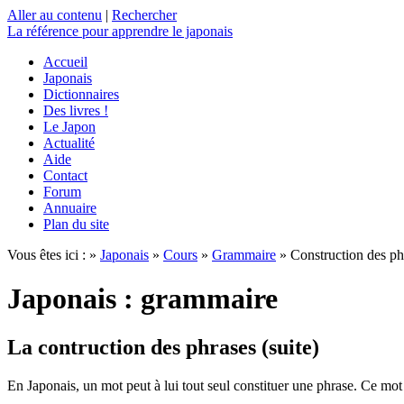
Aller au contenu
|
Rechercher
La référence
pour apprendre le japonais
Accueil
Japonais
Dictionnaires
Des livres !
Le Japon
Actualité
Aide
Contact
Forum
Annuaire
Plan du site
Vous êtes ici : »
Japonais
»
Cours
»
Grammaire
» Construction des ph
Japonais : grammaire
La contruction des phrases (suite)
En Japonais, un mot peut à lui tout seul constituer une phrase. Ce mot 