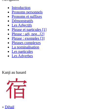
Introduction
Pronoms personnels
Pronoms et suffixes
Démonstratifs
Les Adjectifs
Phrase et particules [1]
Phrase : adj, neg...[2]
Phrase : exemples [3]
Phrases complexes
La nominalisation
Les particules
Les Adverbes
Kanji au hasard
»
Détail