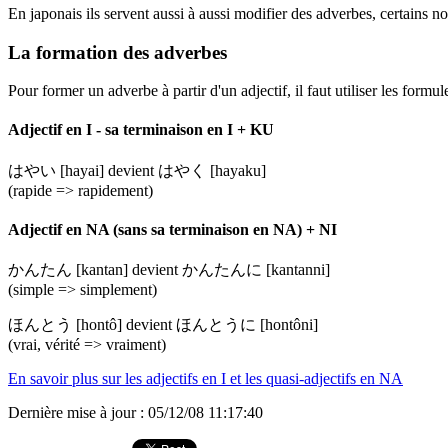
En japonais ils servent aussi à aussi modifier des adverbes, certains n
La formation des adverbes
Pour former un adverbe à partir d'un adjectif, il faut utiliser les formul
Adjectif en I - sa terminaison en I + KU
はやい
[hayai] devient
はやく
[hayaku]
(rapide => rapidement)
Adjectif en NA (sans sa terminaison en NA) + NI
かんたん
[kantan] devient
かんたんに
[kantanni]
(simple => simplement)
ほんとう
[hontô] devient
ほんとうに
[hontôni]
(vrai, vérité => vraiment)
En savoir plus sur les adjectifs en I et les quasi-adjectifs en NA
Dernière mise à jour : 05/12/08 11:17:40