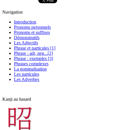
Navigation
Introduction
Pronoms personnels
Pronoms et suffixes
Démonstratifs
Les Adjectifs
Phrase et particules [1]
Phrase : adj, neg...[2]
Phrase : exemples [3]
Phrases complexes
La nominalisation
Les particules
Les Adverbes
Kanji au hasard