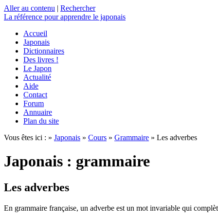
Aller au contenu
|
Rechercher
La référence
pour apprendre le japonais
Accueil
Japonais
Dictionnaires
Des livres !
Le Japon
Actualité
Aide
Contact
Forum
Annuaire
Plan du site
Vous êtes ici : »
Japonais
»
Cours
»
Grammaire
» Les adverbes
Japonais : grammaire
Les adverbes
En grammaire française, un adverbe est un mot invariable qui complète ou