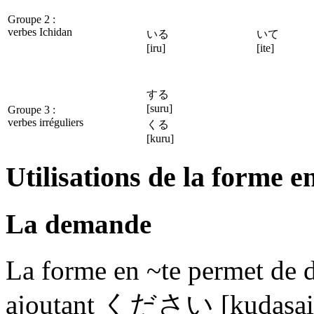
Groupe 2 :
verbes Ichidan
いる
いて
[iru]
[ite]
する
[suru]
Groupe 3 :
verbes irréguliers
くる
[kuru]
Utilisations de la forme e
La demande
La forme en ~te permet de 
ajoutant ください [kudasai] a