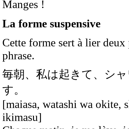
Manges !
La forme suspensive
Cette forme sert à lier deux
phrase.
毎朝、私は起きて、シャ
す。
[maiasa, watashi wa okite, s
ikimasu]