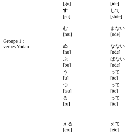
[gu]
[ide]
す
して
[su]
[shite]
む
まない
[mu]
[nde]
Groupe 1 :
ぬ
なない
verbes Yodan
[nu]
[nde]
ぶ
ばない
[bu]
[nde]
う
って
[u]
[tte]
つ
って
[tsu]
[tte]
る
って
[ru]
[tte]
える
えて
[eru]
[ete]