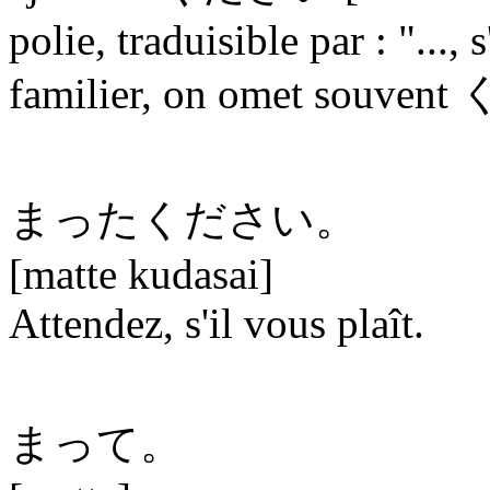
polie, traduisible par : "...,
familier, on omet souven
まったください。
[matte kudasai]
Attendez, s'il vous plaît.
まって。