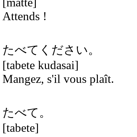
[matte]
Attends !
たべてください。
[tabete kudasai]
Mangez, s'il vous plaît.
たべて。
[tabete]