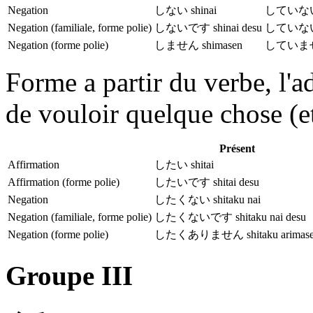
Negation
しない shinai
していない s
Negation (familiale, forme polie)
しないです shinai desu
していないです
Negation (forme polie)
しません shimasen
していません 
Forme a partir du verbe, l'ad
de vouloir quelque chose (e
Présent
Affirmation
したい shitai
Affirmation (forme polie)
したいです shitai desu
Negation
したくない shitaku nai
Negation (familiale, forme polie)
したくないです shitaku nai desu
Negation (forme polie)
したくありません shitaku arimas
Groupe III