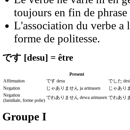
toujours en fin de phrase 
L'association du verbe a l
forme de politesse.
です [desu] = être
Present
Affirmation
です desu
でした desh
Negation
じゃありません ja arimasen
じゃありません
Negation
でわありません dewa arimasen
でわありません
(familiale, forme polie)
Groupe I