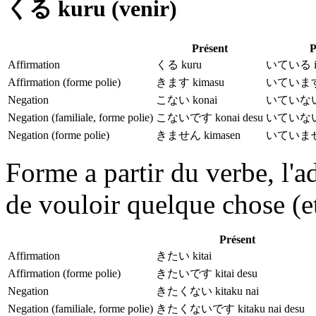
くる kuru (venir)
Présent
P
Affirmation
くる kuru
いている ite
Affirmation (forme polie)
きます kimasu
いています i
Negation
こない konai
いていない i
Negation (familiale, forme polie)
こないです konai desu
いていないです
Negation (forme polie)
きません kimasen
いていません 
Forme a partir du verbe, l'ad
de vouloir quelque chose (e
Présent
Affirmation
きたい kitai
Affirmation (forme polie)
きたいです kitai desu
Negation
きたくない kitaku nai
Negation (familiale, forme polie)
きたくないです kitaku nai desu