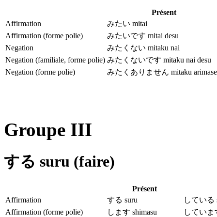
Présent
Affirmation
みたい mitai
Affirmation (forme polie)
みたいです mitai desu
Negation
みたくない mitaku nai
Negation (familiale, forme polie)
みたくないです mitaku nai desu
Negation (forme polie)
みたくありません mitaku arimase
Groupe III
する suru (faire)
Présent
Affirmation
する suru
している shi
Affirmation (forme polie)
します shimasu
しています s