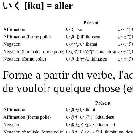
いく [iku] = aller
Présent
Affirmation
いく iku
いっている
Affirmation (forme polie)
いきます ikimasu
いっていま
Negation
いかない ikanai
いっていな
Negation (familiale, forme polie)
いかないです ikanai desu
いっていな
Negation (forme polie)
いきません ikimasen
いっていま
Forme a partir du verbe, l'ad
de vouloir quelque chose (e
Présent
Affirmation
いきたい ikitai
Affirmation (forme polie)
いきたいです ikitai desu
Negation
いきたくない ikitaku nai
Negation (familiale, forme polie)
いきたくないです ikitaku nai des