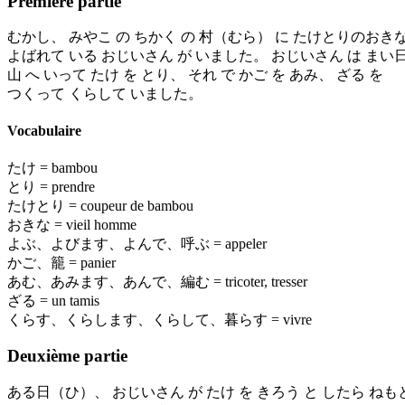
Première partie
むかし、 みやこ の ちかく の 村（むら） に たけとりのおきな
よばれて いる おじいさん が いました。 おじいさん は まい
山 へ いって たけ を とり、 それ で かご を あみ、 ざる を
つくって くらして いました。
Vocabulaire
たけ = bambou
とり = prendre
たけとり = coupeur de bambou
おきな = vieil homme
よぶ、よびます、よんで、呼ぶ = appeler
かご、籠 = panier
あむ、あみます、あんで、編む = tricoter, tresser
ざる = un tamis
くらす、くらします、くらして、暮らす = vivre
Deuxième partie
ある日（ひ）、 おじいさん が たけ を きろう と したら ねも