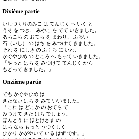
Dixième partie
いしづくりのみこ は てんじく へ いく と
うそ を つき、 みやこ を でて いきました。
あちこち の おてら を まわり、 ふるい
石（いし） の はち を みつけて きました。
それ を にしき の ふくろ に いれ、
かぐやひめ の ところ へ もって いきました。
「やっと はち を みつけて てんじく から
もどって きました。」
Onzième partie
でも かぐやひめ は
きたない はち を みて いいました。
「これ は どこか の おてら で
みつけて きた はち でしょう。
ほんとう に ほとけさま の
はち なら もっと うつくしく
ひかり かがやいて いる はず です。」