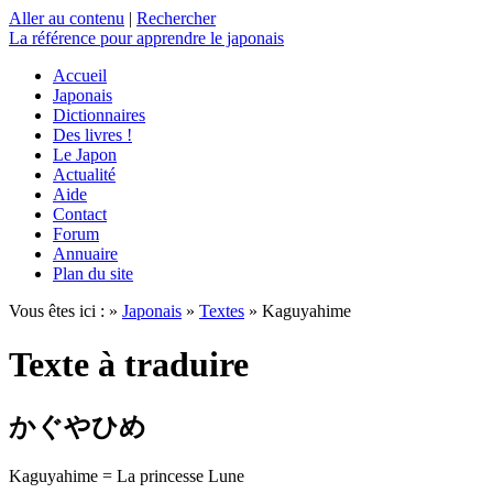
Aller au contenu
|
Rechercher
La référence
pour apprendre le japonais
Accueil
Japonais
Dictionnaires
Des livres !
Le Japon
Actualité
Aide
Contact
Forum
Annuaire
Plan du site
Vous êtes ici : »
Japonais
»
Textes
» Kaguyahime
Texte à traduire
かぐやひめ
Kaguyahime = La princesse Lune