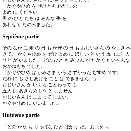
「かぐやひめ を ぜひとも わたし の
よめ に ください。」
男 の ひと たち は みんな 手 を
あわせて たのみました。
Septième partie
その なか に 雨 の 日 も かぜ の 日 も おじいさん の やしき へ
きて、 かぐやひめ を ぜひ よめ に ほしい と いう 五（ご）
ひと が いました。 どの ひと も みぶん が たかく たいへんな
おかねもち でした。
「かぐやひめ は かみさま から さずかった むすめ です。
だれ に も さしあげる こと は できません。」
おじいさん が いくら ことわって も
五人 は あきらめよう と しません。
おじいさん は こまって しまい、
かぐやひめ に いいました。
Huitième partie
「どの かた も りっぱな ひと ばかり だ。 おまえ も