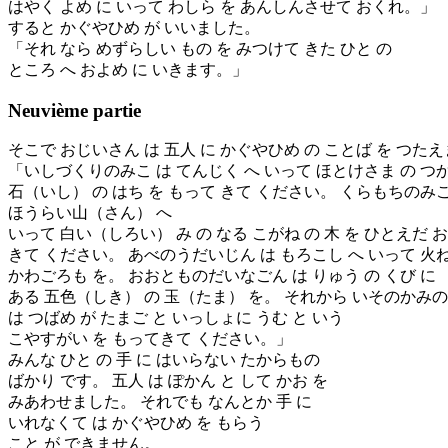
はやく よめ に いって わしら を あんしんさせて おくれ。」
すると かぐやひめ が いいました。
「それ なら めずらしい もの を みつけて きた ひと の
ところ へ およめ に いきます。」
Neuvième partie
そこで おじいさん は 五人 に かぐやひめ の ことば を つた
「いしづくりのみこ は てんじく へ いって ほとけさま の つ
石（いし） の はち を もって きて ください。 くらもちのみこ
ほうらい山（さん） へ
いって 白い（しろい） み の なる こがね の 木 を ひとえだ 
きて ください。 あべのうだいじん は もろこし へ いって 火
かわごろも を。 おおとものだいなごん は りゅう の くび に
ある 五色（しき） の 玉（たま） を。 それから いそのかみ
は つばめ が たまご と いっしょに うむ と いう
こやすがい を もってきて ください。」
みんな ひと の 手 に はいらない たからもの
ばかり です。 五人 は ぽかん と して かお を
みあわせました。 それでも なんとか 手 に
いれなくて は かぐやひめ を もらう
こと が できません。