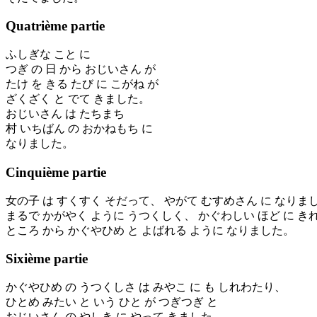
Quatrième partie
ふしぎな こと に
つぎ の 日 から おじいさん が
たけ を きる たび に こがね が
ざくざく と でて きました。
おじいさん は たちまち
村 いちばん の おかねもち に
なりました。
Cinquième partie
女の子 は すくすく そだって、 やがて むすめさん に なりま
まるで かがやく ように うつくしく、 かぐわしい ほど に き
ところ から かぐやひめ と よばれる ように なりました。
Sixième partie
かぐやひめ の うつくしさ は みやこ に も しれわたり、
ひとめ みたい と いう ひと が つぎつぎ と
おじいさん の やしき に やって きました。