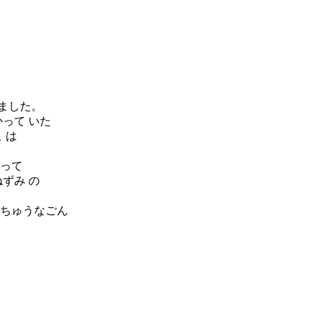
えました。
かって いた
 は
おって
ねずみ の
のちゅうなごん