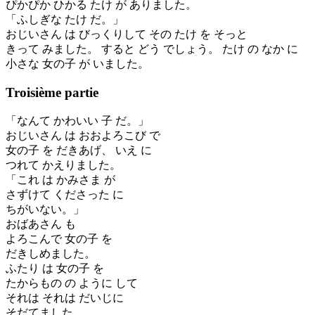
ぴかぴか ひかる たけ が ありました。
「ふしぎな たけ だ。」
おじいさん は びっくりして その たけ を そっと
きって みました。 すると どう でしょう。 たけ の なか に
小さな 女の子 が いました。
Troisième partie
「なんて かわいい 子 だ。」
おじいさん は おおよろこび で
女の子 を だきあげ、 いえ に
つれて かえりました。
「これ は かみさま が
さずけて くださった に
ちがいない。」
おばあさん も
よろこんで 女の子 を
だきしめました。
ふたり は 女の子 を
たからもの の ように して
それは それは だいじに
そだてました。