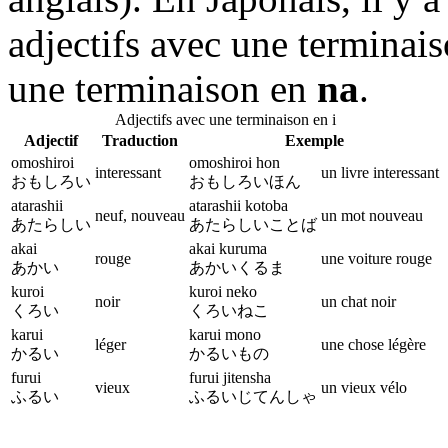
adjectifs avec une terminai
une terminaison en
na
.
Adjectifs avec une terminaison en i
Adjectif
Traduction
Exemple
omoshiroi
omoshiroi hon
interessant
un livre interessant
おもしろい
おもしろいほん
atarashii
atarashii kotoba
neuf, nouveau
un mot nouveau
あたらしい
あたらしいことば
akai
akai kuruma
rouge
une voiture rouge
あかい
あかいくるま
kuroi
kuroi neko
noir
un chat noir
くろい
くろいねこ
karui
karui mono
léger
une chose légère
かるい
かるいもの
furui
furui jitensha
vieux
un vieux vélo
ふるい
ふるいじてんしゃ