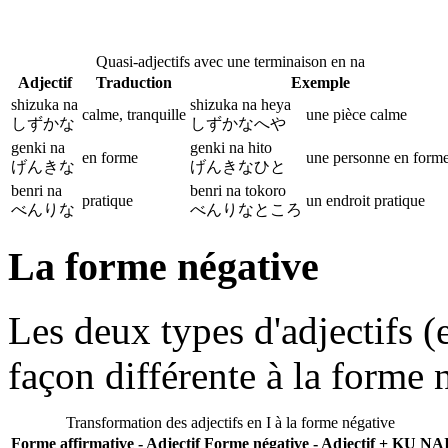
Quasi-adjectifs avec une terminaison en na
Adjectif
Traduction
Exemple
shizuka na
shizuka na heya
calme, tranquille
une pièce calme
しずかな
しずかなへや
genki na
genki na hito
en forme
une personne en form
げんきな
げんきなひと
benri na
benri na tokoro
pratique
un endroit pratique
べんりな
べんりなところ
La forme négative
Les deux types d'adjectifs (
façon différente à la forme 
Transformation des adjectifs en I à la forme négative
Forme affirmative - Adjectif
Forme négative - Adjectif + KU NA