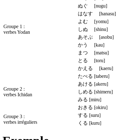
ぬぐ [nugu]
はなす [hanasu]
よむ [yomu]
Groupe 1 :
しぬ [shinu]
verbes Yodan
あそぶ [asobu]
かう [kau]
まつ [matsu]
とる [toru]
かえる [kaeru]
たべる [taberu]
あける [akeru]
Groupe 2 :
しめる [shimeru]
verbes Ichidan
みる [miru]
おきる [okiru]
する [suru]
Groupe 3 :
verbes irréguliers
くる [kuru]