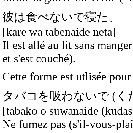
彼は食べ
ないで
寝た。
[kare wa tabenaide neta]
Il est allé au lit sans mange
et s'est couché).
Cette forme est utlisée pou
タバコを吸わ
ないで
(く
[tabako o suwanaide (kudas
Ne fumez pas (s'il-vous-plaî