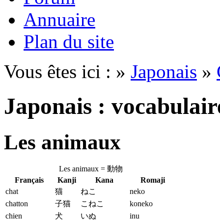
Annuaire
Plan du site
Vous êtes ici : »
Japonais
»
Japonais : vocabulair
Les animaux
Les animaux =
動物
Français
Kanji
Kana
Romaji
chat
猫
ねこ
neko
chatton
子猫
こねこ
koneko
chien
犬
いぬ
inu