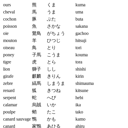
ours
熊
くま
kuma
cheval
馬
うま
uma
cochon
豚
ぶた
buta
poisson
魚
さかな
sakana
oie
鵞鳥
がちょう
gachoo
mouton
羊
ひつじ
hitsuji
oiseau
鳥
とり
tori
poney
子馬
こうま
kouma
tigre
虎
とら
tora
lion
獅子
しし
shishi
girafe
麒麟
きりん
kirin
zebre
縞馬
しまうま
shimauma
renard
狐
きつね
kitsune
serpent
蛇
へび
hebi
calamar
烏賊
いか
ika
poulpe
蛸
たこ
tako
canard sauvage
鴨
かも
kamo
canard
家鴨
あひる
ahiru