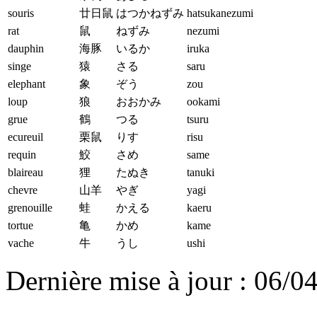
souris
廿日鼠
はつかねずみ
hatsukanezumi
rat
鼠
ねずみ
nezumi
dauphin
海豚
いるか
iruka
singe
猿
さる
saru
elephant
象
ぞう
zou
loup
狼
おおかみ
ookami
grue
鶴
つる
tsuru
ecureuil
栗鼠
りす
risu
requin
鮫
さめ
same
blaireau
狸
たぬき
tanuki
chevre
山羊
やぎ
yagi
grenouille
蛙
かえる
kaeru
tortue
亀
かめ
kame
vache
牛
うし
ushi
Dernière mise à jour : 06/0