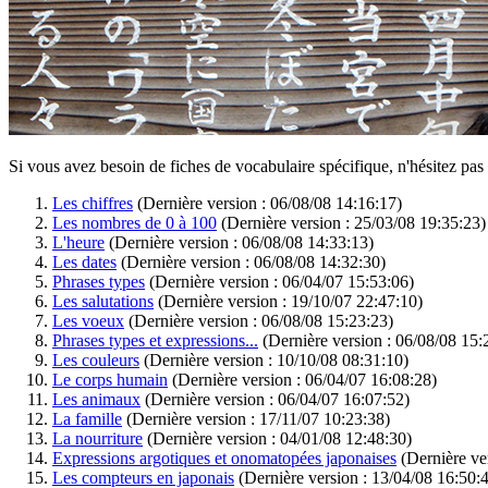
Si vous avez besoin de fiches de vocabulaire spécifique, n'hésitez pas
Les chiffres
(Dernière version : 06/08/08 14:16:17)
Les nombres de 0 à 100
(Dernière version : 25/03/08 19:35:23)
L'heure
(Dernière version : 06/08/08 14:33:13)
Les dates
(Dernière version : 06/08/08 14:32:30)
Phrases types
(Dernière version : 06/04/07 15:53:06)
Les salutations
(Dernière version : 19/10/07 22:47:10)
Les voeux
(Dernière version : 06/08/08 15:23:23)
Phrases types et expressions...
(Dernière version : 06/08/08 15:
Les couleurs
(Dernière version : 10/10/08 08:31:10)
Le corps humain
(Dernière version : 06/04/07 16:08:28)
Les animaux
(Dernière version : 06/04/07 16:07:52)
La famille
(Dernière version : 17/11/07 10:23:38)
La nourriture
(Dernière version : 04/01/08 12:48:30)
Expressions argotiques et onomatopées japonaises
(Dernière ve
Les compteurs en japonais
(Dernière version : 13/04/08 16:50: