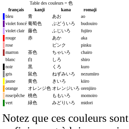
Table des couleurs =
色
français
kanji
kana
romaji
bleu
青
あお
ao
violet foncé
葡萄色
ぶどういろ
budouiro
violet clair
藤色
ふじいろ
fujiiro
rouge
赤
あか
aka
rose
ピンク
pinku
marron
茶色
ちゃいろ
chairo
blanc
白
しろ
shiro
noir
黒
くろ
kuro
gris
鼠色
ねずみいろ
nezumiiro
jaune
黄色
きいろ
kiiro
orange
オレンジ色
オレンジいろ
orenjiiro
rose/pêche
桃色
ももいろ
momoiro
vert
緑色
みどりいろ
midori
Notez que ces couleurs sont 