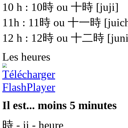
10 h :
10時 ou 十時
[juji]
11h :
11時 ou 十一時
[juich
12 h :
12時 ou 十二時
[juni
Les heures
Il est... moins 5 minutes
時 - ji - heure