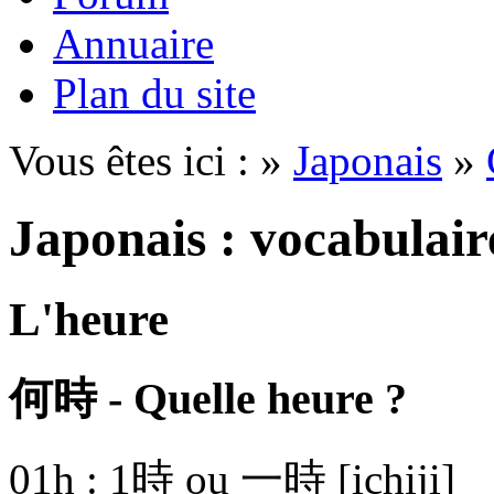
Annuaire
Plan du site
Vous êtes ici : »
Japonais
»
Japonais : vocabulair
L'heure
何時 - Quelle heure ?
01h :
1時 ou 一時
[ichiji]