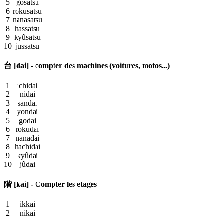
5
gosatsu
6
rokusatsu
7
nanasatsu
8
hassatsu
9
kyûsatsu
10
jussatsu
台 [dai] - compter des machines (voitures, motos...)
1
ichidai
2
nidai
3
sandai
4
yondai
5
godai
6
rokudai
7
nanadai
8
hachidai
9
kyûdai
10
jûdai
階 [kai] - Compter les étages
1
ikkai
2
nikai