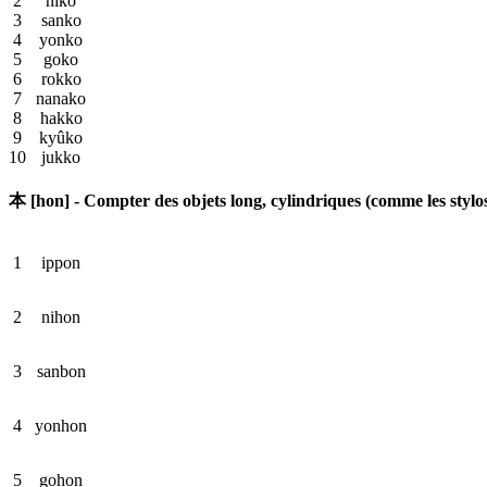
2
niko
3
sanko
4
yonko
5
goko
6
rokko
7
nanako
8
hakko
9
kyûko
10
jukko
本 [hon] - Compter des objets long, cylindriques (comme les stylo
1
ippon
2
nihon
3
sanbon
4
yonhon
5
gohon