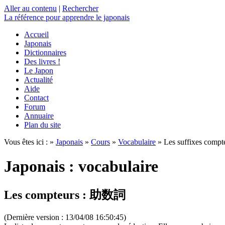
Aller au contenu
|
Rechercher
La référence
pour apprendre le japonais
Accueil
Japonais
Dictionnaires
Des livres !
Le Japon
Actualité
Aide
Contact
Forum
Annuaire
Plan du site
Vous êtes ici : »
Japonais
»
Cours
»
Vocabulaire
» Les suffixes compte
Japonais : vocabulaire
Les compteurs :
助数詞
(Dernière version : 13/04/08 16:50:45)