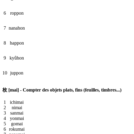
6
roppon
7
nanahon
8
happon
9
kyûhon
10
juppon
枚 [mai] - Compter des objets plats, fins (feuilles, timbres...)
1
ichimai
2
nimai
3
sanmai
4
yonmai
5
gomai
6
rokumai