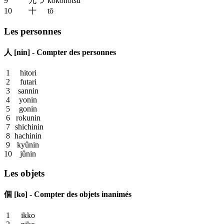
9
九つ
kokonotsu
10
十
tō
Les personnes
人 [nin] - Compter des personnes
1
hitori
2
futari
3
sannin
4
yonin
5
gonin
6
rokunin
7
shichinin
8
hachinin
9
kyûnin
10
jûnin
Les objets
個 [ko] - Compter des objets inanimés
1
ikko