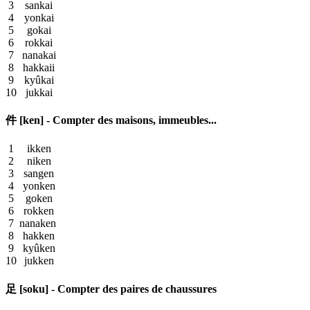
3
sankai
4
yonkai
5
gokai
6
rokkai
7
nanakai
8
hakkaii
9
kyûkai
10
jukkai
件 [ken] - Compter des maisons, immeubles...
1
ikken
2
niken
3
sangen
4
yonken
5
goken
6
rokken
7
nanaken
8
hakken
9
kyûken
10
jukken
足 [soku] - Compter des paires de chaussures