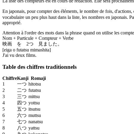
La liste des compteurs est en cours de rédaction. Elle sera prochainem
En japonais, pour compter des éléments, le nombre de fois, d'actions, de
vocabulaire un peu plus haut dans la liste, les nombres en japonais. P
approprié.
Attention à l'ordre des mots dans la phrase quand on utilise les compte
Nom + Particule + Compteur + Verbe
映画 を 2つ 見ました。
[eiga o futatsu mimashita]
J'ai vu deux films.
Table des chiffres traditionnels
Chiffre
Kanji
Romaji
1
一つ
hitotsu
2
二つ
futatsu
3
三つ
mittsu
4
四つ
yottsu
5
五つ
itsutsu
6
六つ
muttsu
7
七つ
nanatsu
8
八つ
yattsu