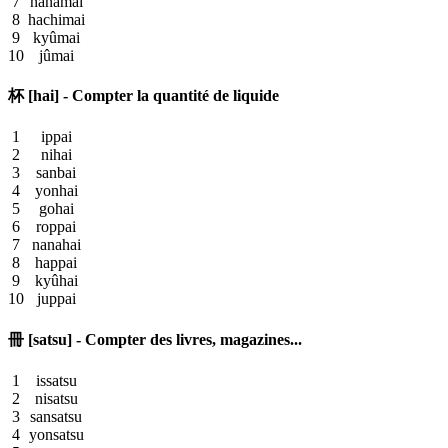
7
nanamai
8
hachimai
9
kyûmai
10
jûmai
杯 [hai] - Compter la quantité de liquide
1
ippai
2
nihai
3
sanbai
4
yonhai
5
gohai
6
roppai
7
nanahai
8
happai
9
kyûhai
10
juppai
冊 [satsu] - Compter des livres, magazines...
1
issatsu
2
nisatsu
3
sansatsu
4
yonsatsu