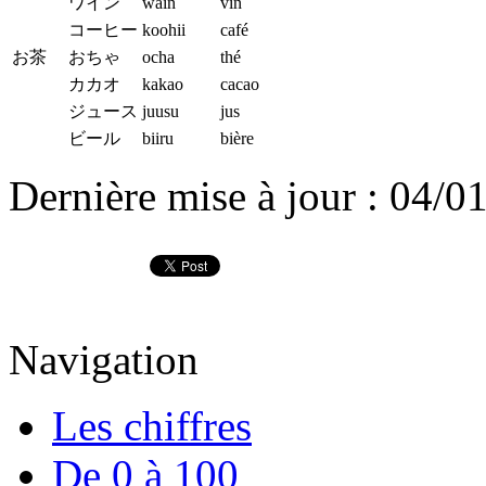
ワイン
wain
vin
コーヒー
koohii
café
お茶
おちゃ
ocha
thé
カカオ
kakao
cacao
ジュース
juusu
jus
ビール
biiru
bière
Dernière mise à jour : 04/0
Navigation
Les chiffres
De 0 à 100