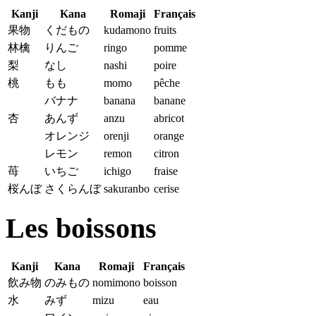
Kanji
Kana
Romaji
Français
果物
くだもの
kudamono
fruits
林檎
りんご
ringo
pomme
梨
なし
nashi
poire
桃
もも
momo
pêche
バナナ
banana
banane
杏
あんず
anzu
abricot
オレンジ
orenji
orange
レモン
remon
citron
苺
いちご
ichigo
fraise
桜んぼ
さくらんぼ
sakuranbo
cerise
Les boissons
Kanji
Kana
Romaji
Français
飲み物
のみもの
nomimono
boisson
水
みず
mizu
eau