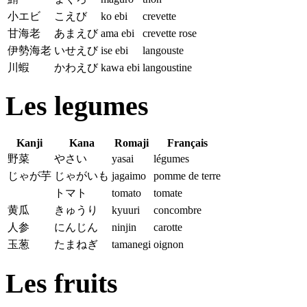
小エビ
こえび
ko ebi
crevette
甘海老
あまえび
ama ebi
crevette rose
伊勢海老
いせえび
ise ebi
langouste
川蝦
かわえび
kawa ebi
langoustine
Les legumes
Kanji
Kana
Romaji
Français
野菜
やさい
yasai
légumes
じゃが芋
じゃがいも
jagaimo
pomme de terre
トマト
tomato
tomate
黄瓜
きゅうり
kyuuri
concombre
人参
にんじん
ninjin
carotte
玉葱
たまねぎ
tamanegi
oignon
Les fruits