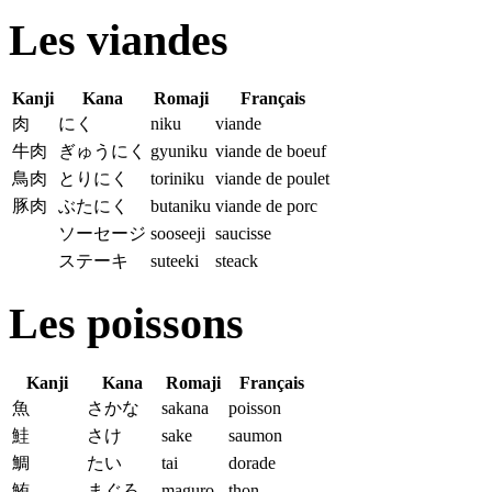
Les viandes
Kanji
Kana
Romaji
Français
肉
にく
niku
viande
牛肉
ぎゅうにく
gyuniku
viande de boeuf
鳥肉
とりにく
toriniku
viande de poulet
豚肉
ぶたにく
butaniku
viande de porc
ソーセージ
sooseeji
saucisse
ステーキ
suteeki
steack
Les poissons
Kanji
Kana
Romaji
Français
魚
さかな
sakana
poisson
鮭
さけ
sake
saumon
鯛
たい
tai
dorade
鮪
まぐろ
maguro
thon